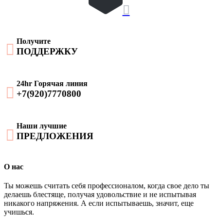
выбрать
имеет

на
несколько
странице
вариаций.
товара.
Опции
можно
Получите

выбрать
ПОДДЕРЖКУ
на
странице
товара.
24hr Горячая линия

+7(920)7770800
Наши лучшие

ПРЕДЛОЖЕНИЯ
О нас
Ты можешь считать себя профессионалом, когда свое дело ты
делаешь блестяще, получая удовольствие и не испытывая
никакого напряжения. А если испытываешь, значит, еще
учишься.