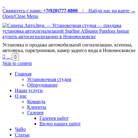
Свяжитесь с нами:
+7(920)777-0800
|
Найди нас на карте →
Open/Close Menu
Установка и продажа автомобильной сигнализации, ксенона,
автозвука, парктроников, камер заднего вида в Новомосковске

...

Skip to content
Главная
Установочная студия
Оборудование
Наши услуги
О нас
Команда
Клиенты
Галерея
Галерея работ
Видео наших работ
ЧаВо
Статьи