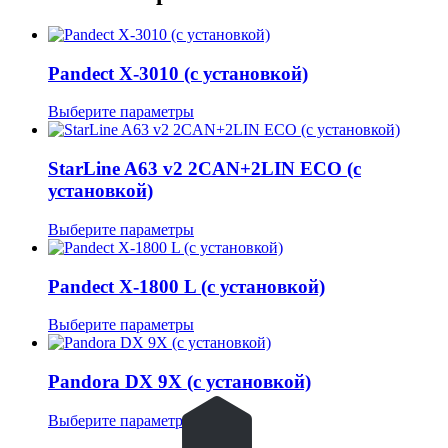
Pandect X-3010 (с установкой)
Этот
Выберите параметры
товар
имеет
несколько
StarLine A63 v2 2CAN+2LIN ECO (с
вариаций.
установкой)
Опции
можно
Этот
Выберите параметры
выбрать
товар
на
имеет
странице
несколько
Pandect X-1800 L (с установкой)
товара.
вариаций.
Опции
Этот
Выберите параметры
можно
товар
выбрать
имеет
на
несколько
Pandora DX 9X (с установкой)
странице
вариаций.
товара.
Опции
Этот
Выберите параметры
можно
товар