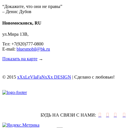
“Докажите, что они не правы”
– Денис Дубов
Новомосковск, RU
ул.Мира 13В,
Тел: +7(920)777-0800
E-mail:
bluesmobil@bk.ru
Показать на карте
→
© 2015
xXxLeVIaFaNxXx DESIGN
| Сделано с любовью!




БУДЬ НА СВЯЗИ С НАМИ: