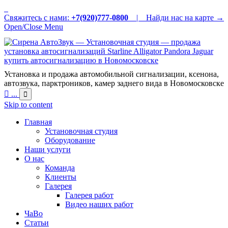
Свяжитесь с нами:
+7(920)777-0800
|
Найди нас на карте →
Open/Close Menu
Установка и продажа автомобильной сигнализации, ксенона,
автозвука, парктроников, камер заднего вида в Новомосковске

...

Skip to content
Главная
Установочная студия
Оборудование
Наши услуги
О нас
Команда
Клиенты
Галерея
Галерея работ
Видео наших работ
ЧаВо
Статьи