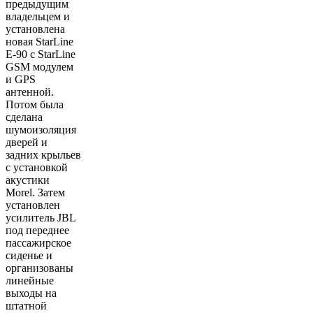
предыдущим
владельцем и
установлена
новая StarLine
E-90 c StarLine
GSM модулем
и GPS
антенной.
Потом была
сделана
шумоизоляция
дверей и
задних крыльев
с установкой
акустики
Morel. Затем
установлен
усилитель JBL
под переднее
пассажирское
сиденье и
организованы
линейные
выходы на
штатной