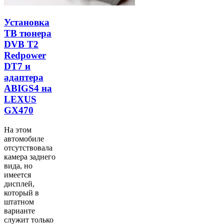
Установка
ТВ тюнера
DVB T2
Redpower
DT7 и
адаптера
ABIGS4 на
LEXUS
GX470
На этом
автомобиле
отсутствовала
камера заднего
вида, но
имеется
дисплей,
который в
штатном
варианте
служит только