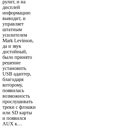
рулит, и на
дисплей
информацию
выводит, и
управляет
штатным
усилителем
Mark Levinson,
да и звук
достойный,
было принято
решение
установить
USB адаптер,
благодаря
которому,
появилась
возможность
прослушивать
треки с флэшки
или SD карты
и появился
AUX к…