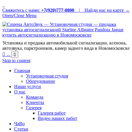
Свяжитесь с нами:
+7(920)777-0800
|
Найди нас на карте →
Open/Close Menu
Установка и продажа автомобильной сигнализации, ксенона,
автозвука, парктроников, камер заднего вида в Новомосковске

...

Skip to content
Главная
Установочная студия
Оборудование
Наши услуги
О нас
Команда
Клиенты
Галерея
Галерея работ
Видео наших работ
ЧаВо
Статьи