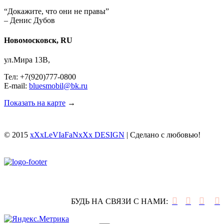
“Докажите, что они не правы”
– Денис Дубов
Новомосковск, RU
ул.Мира 13В,
Тел: +7(920)777-0800
E-mail:
bluesmobil@bk.ru
Показать на карте
→
© 2015
xXxLeVIaFaNxXx DESIGN
| Сделано с любовью!




БУДЬ НА СВЯЗИ С НАМИ: