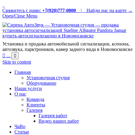
Свяжитесь с нами:
+7(920)777-0800
|
Найди нас на карте →
Open/Close Menu
Установка и продажа автомобильной сигнализации, ксенона,
автозвука, парктроников, камер заднего вида в Новомосковске

...

Skip to content
Главная
Установочная студия
Оборудование
Наши услуги
О нас
Команда
Клиенты
Галерея
Галерея работ
Видео наших работ
ЧаВо
Статьи