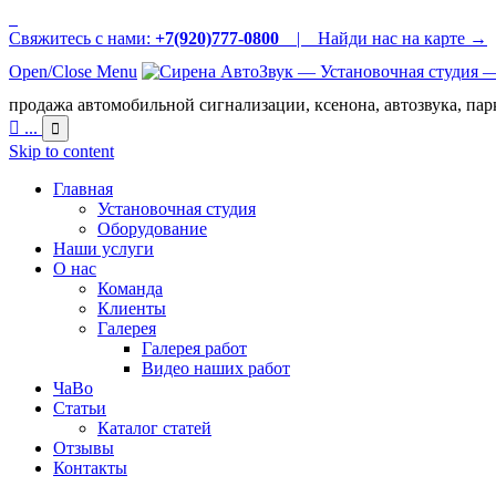
Свяжитесь с нами:
+7(920)777-0800
|
Найди нас на карте →
Open/Close Menu
продажа автомобильной сигнализации, ксенона, автозвука, пар

...

Skip to content
Главная
Установочная студия
Оборудование
Наши услуги
О нас
Команда
Клиенты
Галерея
Галерея работ
Видео наших работ
ЧаВо
Статьи
Каталог статей
Отзывы
Контакты